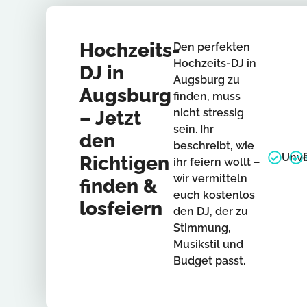
Hochzeits-
Den perfekten
Hochzeits-DJ in
DJ in
Augsburg zu
Augsburg
finden, muss
nicht stressig
– Jetzt
sein. Ihr
den
beschreibt, wie
Unve
Richtigen
ihr feiern wollt –
wir vermitteln
finden &
euch kostenlos
losfeiern
den DJ, der zu
Stimmung,
Musikstil und
Budget passt.