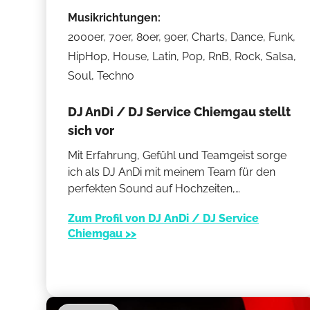
Musikrichtungen:
2000er, 70er, 80er, 90er, Charts, Dance, Funk,
HipHop, House, Latin, Pop, RnB, Rock, Salsa,
Soul, Techno
DJ AnDi / DJ Service Chiemgau stellt
sich vor
Mit Erfahrung, Gefühl und Teamgeist sorge
ich als DJ AnDi mit meinem Team für den
perfekten Sound auf Hochzeiten,
Geburtstagen und Events im Chiemgau, in
Zum Profil von DJ AnDi / DJ Service
Oberbayern, Österreich und Norditalien –
Chiemgau >>
immer abgestimmt auf Stimmung und
Ablauf.