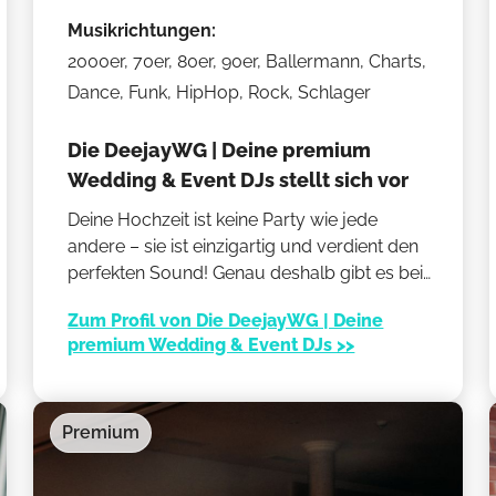
Musikrichtungen:
2000er, 70er, 80er, 90er, Ballermann, Charts,
Dance, Funk, HipHop, Rock, Schlager
Die DeejayWG | Deine premium
Wedding & Event DJs stellt sich vor
Deine Hochzeit ist keine Party wie jede
andere – sie ist einzigartig und verdient den
perfekten Sound! Genau deshalb gibt es bei
uns keine Kompromisse: Wir sind Hochzeits-
Zum Profil von Die DeejayWG | Deine
DJs aus Leidenschaft und sorgen dafür, dass
premium Wedding & Event DJs >>
Dein großer Tag unvergesslich wird. Kein
anonymer DJ aus einer Agentur, sondern ein
erfahrener Profi aus unserem Gründerteam,
Premium
mit dem die Chemie stimmt. Verlass Dich auf
unsere Erfahrung und feiere mit uns die
Party Deines Lebens!