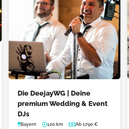
Die DeejayWG | Deine
premium Wedding & Event
DJs
Bayern
120 km
Ab 1790 €