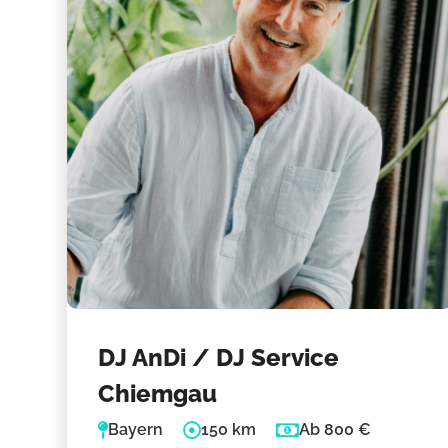
DJ AnDi / DJ Service
Chiemgau
Bayern
150 km
Ab 800 €