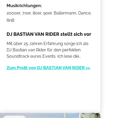
Musikrichtungen:
2000er, 70er, 80er, 90er, Ballermann, Dance,
RnB
DJ BASTIAN VAN RIDER stellt sich vor
Mit über 25 Jahren Erfahrung sorge ich als
DJ Bastian van Rider für den perfekten
Soundtrack eures Events. Ich lese die
Stimmung, spüre die Energie und finde stets
Zum Profil von DJ BASTIAN VAN RIDER >>
den richtigen Song – von 70er bis 2000er,
RnB bis Ballermann. Meine Musik bringt Herz
und Tanzfläche gleichermaßen in Bewegung
und schafft echte Verbindung.