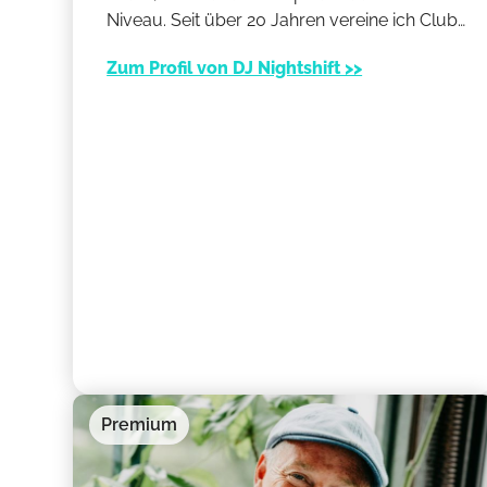
Niveau. Seit über 20 Jahren vereine ich Club-
Erfahrung, präzise Technik und kreatives
Zum Profil von DJ Nightshift >>
Sounddesign. Ob Rockparty, Gothic-Nacht
oder Firmenfeier – ich sorge mit
abgestimmtem Mix, Lichtshow und starker
Bühnenpräsenz für authentisches
Clubfeeling auf jedem Event.
Premium