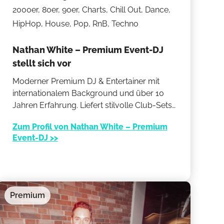
2000er, 80er, 90er, Charts, Chill Out, Dance,
HipHop, House, Pop, RnB, Techno
Nathan White – Premium Event-DJ
stellt sich vor
Moderner Premium DJ & Entertainer mit
internationalem Background und über 10
Jahren Erfahrung. Liefert stilvolle Club-Sets
für Hochzeiten, Firmenfeiern und exklusive
Zum Profil von Nathan White – Premium
Partys, kombiniert mit kreativen Übergängen,
Event-DJ >>
perfektem Timing und optionalen Live-Acts
wie Saxophon. Bringt professionelles
Equipment, Club-Atmosphäre und ein
Gespür für Energie & Stimmung mit.
Premium