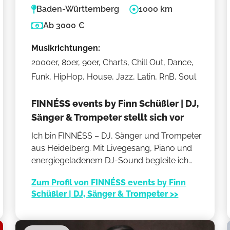
Baden-Württemberg
1000 km
Ab 3000 €
Musikrichtungen:
2000er, 80er, 90er, Charts, Chill Out, Dance,
Funk, HipHop, House, Jazz, Latin, RnB, Soul
FINNÉSS events by Finn Schüßler | DJ,
Sänger & Trompeter stellt sich vor
Ich bin FINNÉSS – DJ, Sänger und Trompeter
aus Heidelberg. Mit Livegesang, Piano und
energiegeladenem DJ-Sound begleite ich
eure Hochzeit oder euer Event von der
Zum Profil von FINNÉSS events by Finn
Trauung bis zur letzten Tanzrunde. Mein Mix
Schüßler | DJ, Sänger & Trompeter >>
aus Emotion, Stil und musikalischer Vielfalt
schafft Momente, die bewegen und Gäste
begeistern.