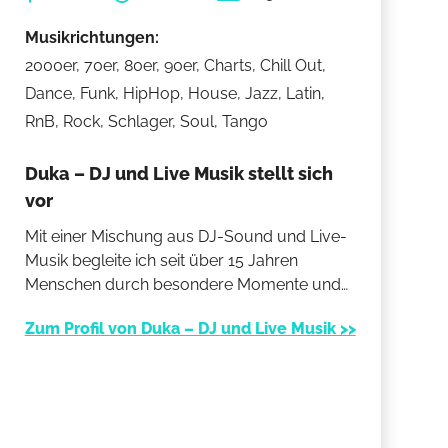
Musikrichtungen:
2000er, 70er, 80er, 90er, Charts, Chill Out,
Dance, Funk, HipHop, House, Jazz, Latin,
RnB, Rock, Schlager, Soul, Tango
Duka – DJ und Live Musik stellt sich
vor
Mit einer Mischung aus DJ-Sound und Live-
Musik begleite ich seit über 15 Jahren
Menschen durch besondere Momente und
forme Sets, die Stimmung präzise
Zum Profil von Duka – DJ und Live Musik >>
aufnehmen. Ob Hochzeit, Firmenfeier oder
privates Event – jede Performance entsteht
aus Erfahrung, Gefühl und einer starken
Bühnenpräsenz. Auf Wunsch liefere ich Ton-,
Licht- und Bühnentechnik direkt mit, sodass