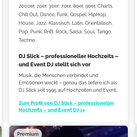
2000er, 20er, 30er, 70er, 80er, 90er, Charts,
Chill Out, Dance, Funk, Gospel, HipHop,
House, Jazz, Klassisch, Latin, Orientalisch,
Pop, Punk, RnB, Rock, Salsa, Soul, Tango,
Techno
DJ Slick – professioneller Hochzeits –
und Event DJ stellt sich vor
Musik, die Menschen verbindet und
Emotionen weckt – genau das liefere ich als
DJ Slick seit 1995 auf Hochzeiten und Events
in Berlin und Brandenburg. Mit Feingefühl für
Zum Profil von DJ Slick – professioneller
Stimmung und Publikum mixe ich live ohne
Hochzeits – und Event DJ >>
Playlists, erfülle Musikwünsche spontan und
sorge mit hochwertiger Technik für tanzbare
Beats und unvergessliche Momente.
Premium