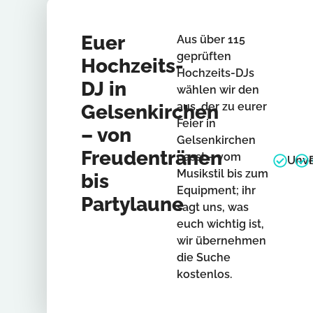
Euer
Aus über 115
geprüften
Hochzeits-
Hochzeits-DJs
DJ in
wählen wir den
aus, der zu eurer
Gelsenkirchen
Feier in
– von
Gelsenkirchen
Freudentränen
passt – vom
Unve
Musikstil bis zum
bis
Equipment; ihr
Partylaune
sagt uns, was
euch wichtig ist,
wir übernehmen
die Suche
kostenlos.