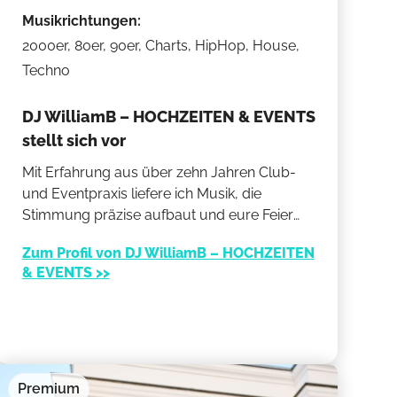
Musikrichtungen:
2000er, 80er, 90er, Charts, HipHop, House,
Techno
DJ WilliamB – HOCHZEITEN & EVENTS
stellt sich vor
Mit Erfahrung aus über zehn Jahren Club-
und Eventpraxis liefere ich Musik, die
Stimmung präzise aufbaut und eure Feier
sicher führt. Sauber gemixte Übergänge,
Zum Profil von DJ WilliamB – HOCHZEITEN
strukturierter Sound und ein Gespür für den
& EVENTS >>
richtigen Moment formen einen Flow, der
Hochzeit, Firmenfeier oder Empfang trägt.
Mein Background aus Clubszene und
Harmonielehre sorgt dafür, dass jedes Set
dynamisch bleibt und eure Gäste
durchgängig abgeholt werden.
Premium