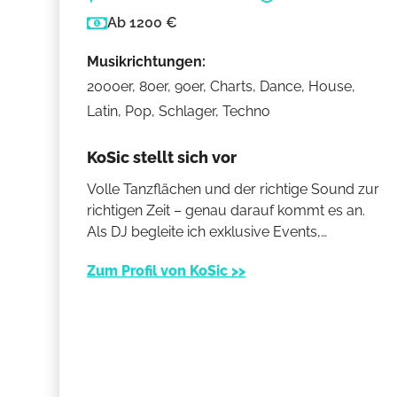
Ab 1200 €
Musikrichtungen:
2000er, 80er, 90er, Charts, Dance, House,
Latin, Pop, Schlager, Techno
KoSic stellt sich vor
Volle Tanzflächen und der richtige Sound zur
richtigen Zeit – genau darauf kommt es an.
Als DJ begleite ich exklusive Events,
Hochzeiten und Clubnächte mit einem
Zum Profil von KoSic >>
modernen Musikmix, der Gäste verbindet.
Jede Veranstaltung wird individuell
vorbereitet und live an die Stimmung
angepasst. Mit professioneller Technik,
Erfahrung und einem klaren Gespür für den
Moment sorge ich dafür, dass eure Feier