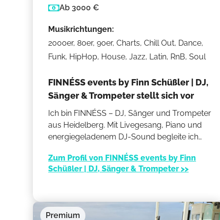
Ab 3000 €
Musikrichtungen:
2000er, 80er, 90er, Charts, Chill Out, Dance,
Funk, HipHop, House, Jazz, Latin, RnB, Soul
FINNÉSS events by Finn Schüßler | DJ,
Sänger & Trompeter stellt sich vor
Ich bin FINNÉSS – DJ, Sänger und Trompeter
aus Heidelberg. Mit Livegesang, Piano und
energiegeladenem DJ-Sound begleite ich
eure Hochzeit oder euer Event von der
Zum Profil von FINNÉSS events by Finn
Trauung bis zur letzten Tanzrunde. Mein Mix
Schüßler | DJ, Sänger & Trompeter >>
aus Emotion, Stil und musikalischer Vielfalt
schafft Momente, die bewegen und Gäste
begeistern.
Premium