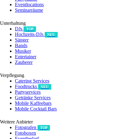
Eventlocations
Seminarräume
Unterhaltung
DJs
TOP
Hochzeits-DJs
NEU
Sänger
Bands
Musiker
Entertainer
Zauberer
Verpflegung
Catering Services
Foodtrucks
NEU
Partyservices
Getränke Services
Mobile Kaffeebars
Mobile Cocktail Bars
Weitere Anbieter
Fotografen
TOP
Fotoboxen
Eventbedarf