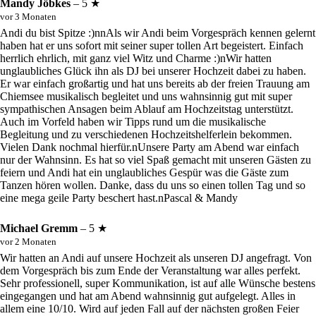
Mandy Jöbkes
– 5 ★
vor 3 Monaten
Andi du bist Spitze :)nnAls wir Andi beim Vorgespräch kennen gelernt
haben hat er uns sofort mit seiner super tollen Art begeistert. Einfach
herrlich ehrlich, mit ganz viel Witz und Charme :)nWir hatten
unglaubliches Glück ihn als DJ bei unserer Hochzeit dabei zu haben.
Er war einfach großartig und hat uns bereits ab der freien Trauung am
Chiemsee musikalisch begleitet und uns wahnsinnig gut mit super
sympathischen Ansagen beim Ablauf am Hochzeitstag unterstützt.
Auch im Vorfeld haben wir Tipps rund um die musikalische
Begleitung und zu verschiedenen Hochzeitshelferlein bekommen.
Vielen Dank nochmal hierfür.nUnsere Party am Abend war einfach
nur der Wahnsinn. Es hat so viel Spaß gemacht mit unseren Gästen zu
feiern und Andi hat ein unglaubliches Gespür was die Gäste zum
Tanzen hören wollen. Danke, dass du uns so einen tollen Tag und so
eine mega geile Party beschert hast.nPascal & Mandy
Michael Gremm
– 5 ★
vor 2 Monaten
Wir hatten an Andi auf unsere Hochzeit als unseren DJ angefragt. Von
dem Vorgespräch bis zum Ende der Veranstaltung war alles perfekt.
Sehr professionell, super Kommunikation, ist auf alle Wünsche bestens
eingegangen und hat am Abend wahnsinnig gut aufgelegt. Alles in
allem eine 10/10. Wird auf jeden Fall auf der nächsten großen Feier