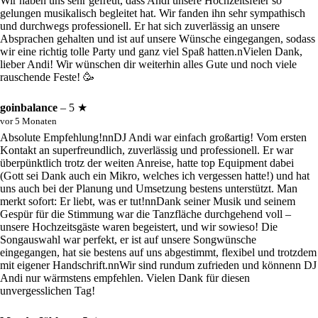
Wir haben uns sehr gefreut, dass Andi unsere Hochzeitsfeier so
gelungen musikalisch begleitet hat. Wir fanden ihn sehr sympathisch
und durchwegs professionell. Er hat sich zuverlässig an unsere
Absprachen gehalten und ist auf unsere Wünsche eingegangen, sodass
wir eine richtig tolle Party und ganz viel Spaß hatten.nVielen Dank,
lieber Andi! Wir wünschen dir weiterhin alles Gute und noch viele
rauschende Feste! 🥳
goinbalance
– 5 ★
vor 5 Monaten
Absolute Empfehlung!nnDJ Andi war einfach großartig! Vom ersten
Kontakt an superfreundlich, zuverlässig und professionell. Er war
überpünktlich trotz der weiten Anreise, hatte top Equipment dabei
(Gott sei Dank auch ein Mikro, welches ich vergessen hatte!) und hat
uns auch bei der Planung und Umsetzung bestens unterstützt. Man
merkt sofort: Er liebt, was er tut!nnDank seiner Musik und seinem
Gespür für die Stimmung war die Tanzfläche durchgehend voll –
unsere Hochzeitsgäste waren begeistert, und wir sowieso! Die
Songauswahl war perfekt, er ist auf unsere Songwünsche
eingegangen, hat sie bestens auf uns abgestimmt, flexibel und trotzdem
mit eigener Handschrift.nnWir sind rundum zufrieden und könnenn DJ
Andi nur wärmstens empfehlen. Vielen Dank für diesen
unvergesslichen Tag!