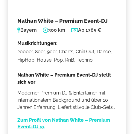
Nathan White – Premium Event-DJ
Bayern
300 km
Ab 1785 €
Musikrichtungen:
2000er, 80er, 90er, Charts, Chill Out, Dance,
HipHop, House, Pop, RnB, Techno
Nathan White – Premium Event-DJ stellt
sich vor
Moderner Premium DJ & Entertainer mit
internationalem Background und über 10
Jahren Erfahrung. Liefert stilvolle Club-Sets
für Hochzeiten, Firmenfeiern und exklusive
Zum Profil von Nathan White – Premium
Partys, kombiniert mit kreativen
Event-DJ >>
Übergängen, perfektem Timing und