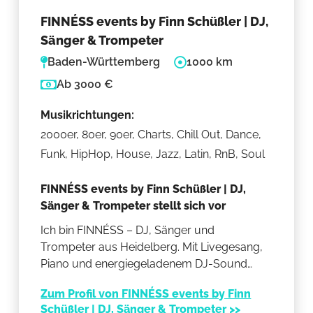
FINNÉSS events by Finn Schüßler | DJ,
Sänger & Trompeter
Baden-Württemberg
1000 km
Ab 3000 €
Musikrichtungen:
2000er, 80er, 90er, Charts, Chill Out, Dance,
Funk, HipHop, House, Jazz, Latin, RnB, Soul
FINNÉSS events by Finn Schüßler | DJ,
Sänger & Trompeter stellt sich vor
Ich bin FINNÉSS – DJ, Sänger und
Trompeter aus Heidelberg. Mit Livegesang,
Piano und energiegeladenem DJ-Sound
begleite ich eure Hochzeit oder euer Event
Zum Profil von FINNÉSS events by Finn
von der Trauung bis zur letzten Tanzrunde.
Schüßler | DJ, Sänger & Trompeter >>