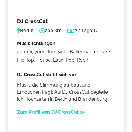
DJ CrossCut
Berlin
200 km
Ab 1290 €
Musikrichtungen:
2000er, 70er, 80er, 90er, Ballermann, Charts,
HipHop, House, Latin, Pop, Rock
DJ CrossCut stellt sich vor
Musik, die Stimmung aufbaut und
Emotionen trägt: Als DJ CrossCut begleite
ich Hochzeiten in Berlin und Brandenburg
mit vielseitigen Sets, besonderen Edits und
Zum Profil von DJ CrossCut >>
einem eleganten weißen Setup. Jede Feier
erhält einen individuellen Mix, der euren Stil
widerspiegelt und den Abend Schritt für