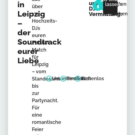
in
unsere
Anfrage
erhalten
DJ
lassen
über
DJ-
Leipzig
115
Vermittlung:
senden
buchen
Hochzeits-
–
DJs
der
euren
Soundtrack
Perfect
eurer
Match
für
Liebe
Leipzig
– vom
Unverbindlich
Persönlich
Kostenlos
Standesamt
bis
zur
Partynacht.
Für
eine
romantische
Feier