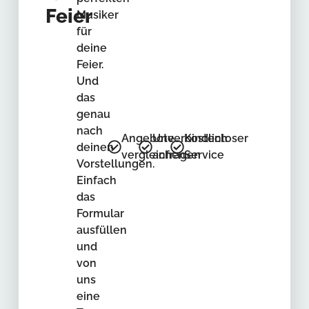
Feier
Musiker
für
deine
Feier.
Und
das
genau
nach
Angebote
Unverbindlich
Kostenloser
deinen
vergleichen
anfragen
Service
Vorstellungen.
Einfach
das
Formular
ausfüllen
und
von
uns
eine