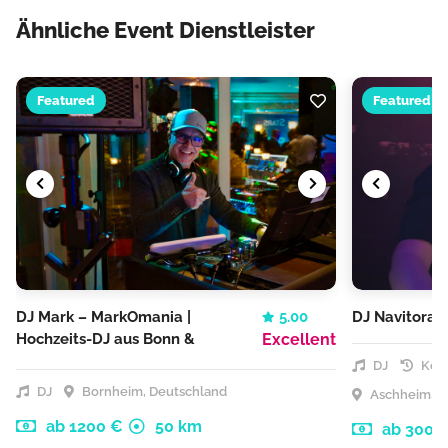
Ähnliche Event Dienstleister
Featured
Featured
DJ Mark – MarkOmania |
5.00
DJ Navitora
Hochzeits-DJ aus Bonn &
Excellent
Köln
DJ
Kost
DJ
Bornheim, Deutschland
Aschheim, D
ab 1200 €
50 km
ab 300 