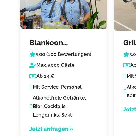
Blankoon
Gri
Cocktails & Events
die
5.00 (100 Bewertungen)
5.
Kaf
Max. 5000 Gäste
Ab
Ab 24 €
Mit
Mit Service-Personal
Alk
Kaff
Alkoholfreie Getränke,
Bier, Cocktails,
Jetz
Longdrinks, Sekt
Jetzt anfragen »