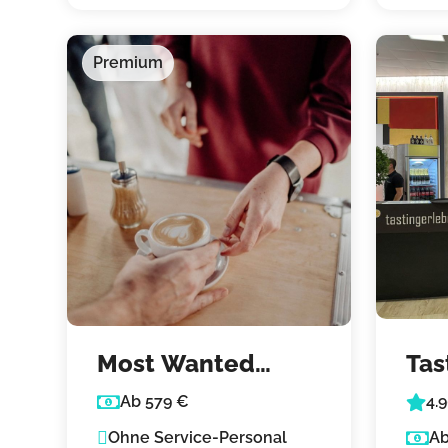
Premium
Most Wanted
Tas
Coffee – Mobile
– d
Ab 579 €
4.
Kaffeebar &
Bar
Ohne Service-Personal
Ab