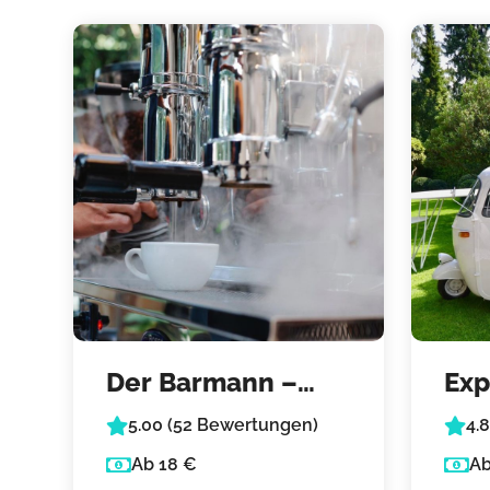
Der Barmann –
Exp
Kaffee Catering
5.00 (52 Bewertungen)
4.
Ab 18 €
Ab