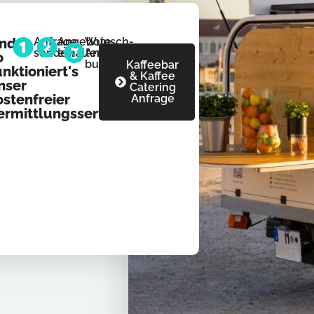
nd
Anfrage
Angebote
Wunsch-
senden
erhalten
Anbieter
o
buchen
Kaffeebar
unktioniert's
& Kaffee
nser
Catering
ostenfreier
Anfrage
ermittlungsservice: