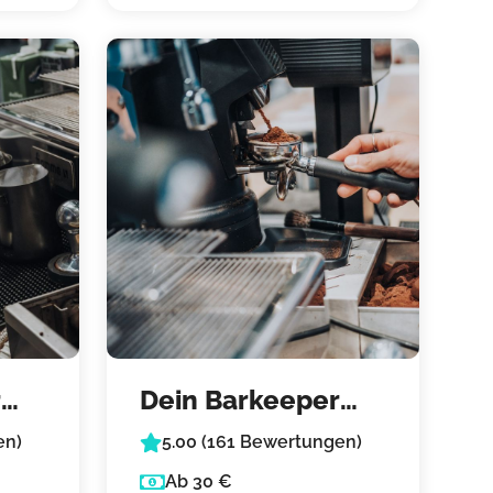
r
Dein Barkeeper
Berlin – Kaffee-Bar
en)
5.00 (161 Bewertungen)
Ab 30 €