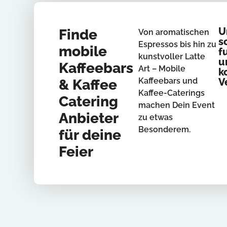
U
Finde
Von aromatischen
s
Espressos bis hin zu
mobile
f
kunstvoller Latte
u
Kaffeebars
Art – Mobile
k
Kaffeebars und
V
& Kaffee
Kaffee-Caterings
Catering
machen Dein Event
Anbieter
zu etwas
Besonderem.
für deine
Feier