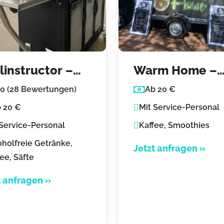
llinstructor –
Warm Home –
 mobile
Mobile Kaffeeb
00 (28 Bewertungen)
Ab 20 €
feebar
& Kaffee Cater
 20 €
Mit Service-Personal
 Service-Personal
Kaffee, Smoothies
oholfreie Getränke,
Jetzt anfragen »
ee, Säfte
t anfragen »