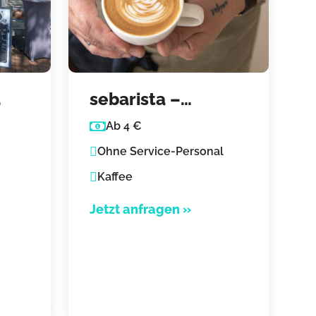
sebarista –
ar
Premium Coffee
Ab 4 €
ing
Catering
Ohne Service-Personal
Kaffee
Jetzt anfragen »