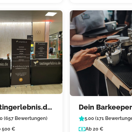
tingerlebnis.de
Dein Barkeepe
eine mobile
Düsseldorf –
90 (657 Bewertungen)
5.00 (171 Bewertung
!
Kaffee-Bar
 500 €
Ab 20 €