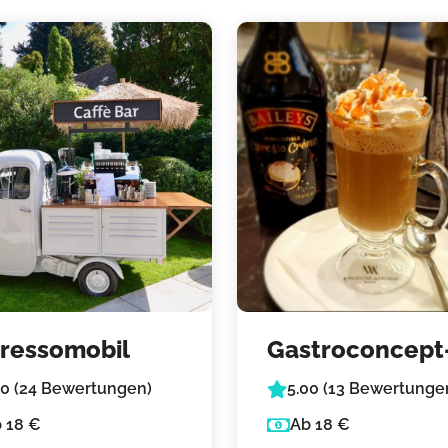
ressomobil
Gastroconcept
me mobile
80 (24 Bewertungen)
5.00 (13 Bewertunge
Kaffeebar
 18 €
Ab 18 €