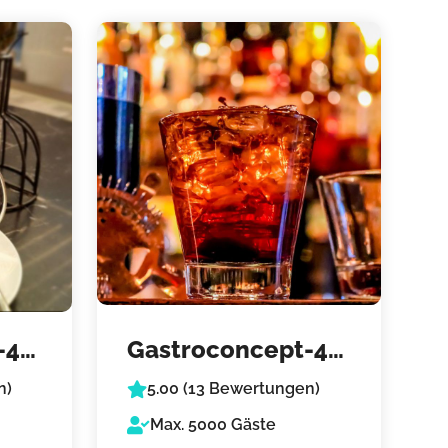
-4-
Gastroconcept-4-
me
n)
5.00 (13 Bewertungen)
Cocktailcatering
Max. 5000 Gäste