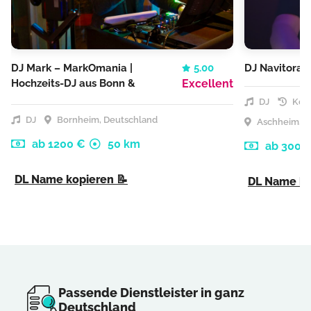
DJ Mark – MarkOmania |
5.00
DJ Navitora
Hochzeits-DJ aus Bonn &
Excellent
Köln
DJ
Kost
DJ
Bornheim, Deutschland
Aschheim, D
ab 1200 €
50 km
ab 300 
DL Name kopieren 📝
DL Name ko
Passende Dienstleister in ganz
Deutschland