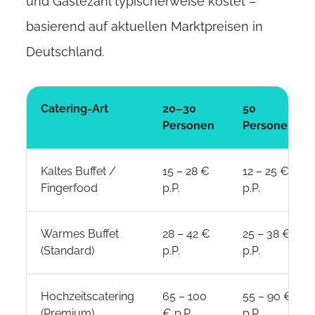
und Gästezahl typischerweise kostet –
basierend auf aktuellen Marktpreisen in
Deutschland.
Catering-Art
20–30
50
Personen
Personen
Kaltes Buffet /
15 – 28 €
12 – 25 €
Fingerfood
p.P.
p.P.
Warmes Buffet
28 – 42 €
25 – 38 €
(Standard)
p.P.
p.P.
Hochzeitscatering
65 – 100
55 – 90 €
(Premium)
€ p.P.
p.P.