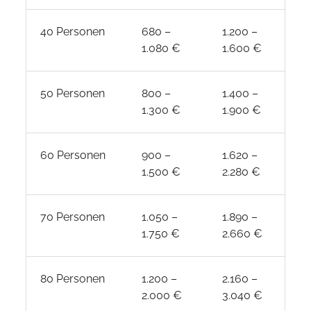
40 Personen
680 –
1.200 –
2.
1.080 €
1.600 €
3.
50 Personen
800 –
1.400 –
3.
1.300 €
1.900 €
4.
60 Personen
900 –
1.620 –
3.
1.500 €
2.280 €
5.
70 Personen
1.050 –
1.890 –
4.
1.750 €
2.660 €
6.
80 Personen
1.200 –
2.160 –
4.
2.000 €
3.040 €
7.