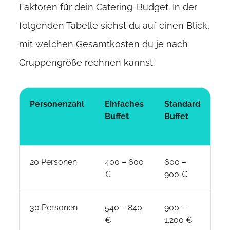
Faktoren für dein Catering-Budget. In der
folgenden Tabelle siehst du auf einen Blick,
mit welchen Gesamtkosten du je nach
Gruppengröße rechnen kannst.
Personenzahl
Einfaches
Standard
P
Buffet
Buffet
/
Ho
20 Personen
400 – 600
600 –
1.
€
900 €
1.
30 Personen
540 – 840
900 –
1.
€
1.200 €
2.