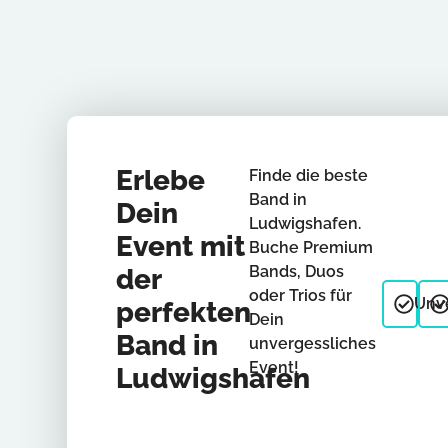
Erlebe
Finde die beste
Band in
Dein
Ludwigshafen.
Event mit
Buche Premium
Bands, Duos
der
oder Trios für
Unve
perfekten
Dein
Band in
unvergessliches
Event!
Ludwigshafen