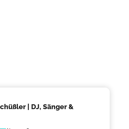
Rockb
Musikali
Band bu
chüßler | DJ, Sänger &