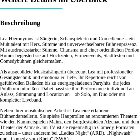
Beschreibung
Lea Hieronymus ist Sängerin, Schauspielerin und Comedienne – ein
Multitalent mit Herz, Stimme und unverwechselbarer Bühnenpräsenz.
Mit ausdrucksstarker Stimme, Charisma und einer ordentlichen Portion
Humor begeistert sie auf Hochzeiten, Firmenevents, Stadtfesten und
Comedybühnen gleichermaßen.
Als ausgebildete Musicalsängerin überzeugt Lea mit professioneller
Gesangstechnik und emotionaler Tiefe. Ihr Repertoire reicht von
gefühlvollen Balladen bis zu energiegeladenen Partyhits, die jedes
Publikum mitreißen. Dabei passt sie ihre Performance individuell an
Anlass, Stimmung und Location an – ob Solo, im Duo oder mit
kompletter Liveband.
Neben ihrer musikalischen Arbeit ist Lea eine erfahrene
Bühnendarstellerin. Sie spielte Hauptrollen an renommierten Theatern
wie den Kammerspielen Mainz, den Burgfestspielen Alzenau und dem
Theater der Altmark. Im TV ist sie regelmäßig in Comedy-Formaten
zu sehen – unter anderem bei „Ladies Night“ (ARD), „Nightwash“
und „Comedy vom Rhein“ (SWR).