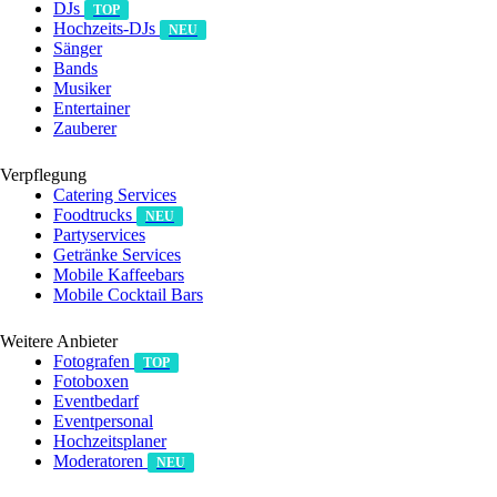
DJs
TOP
Hochzeits-DJs
NEU
Sänger
Bands
Musiker
Entertainer
Zauberer
Verpflegung
Catering Services
Foodtrucks
NEU
Partyservices
Getränke Services
Mobile Kaffeebars
Mobile Cocktail Bars
Weitere Anbieter
Fotografen
TOP
Fotoboxen
Eventbedarf
Eventpersonal
Hochzeitsplaner
Moderatoren
NEU