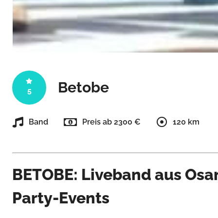
Betobe
5
Band
Preis ab 2300 €
120 km
BETOBE: Liveband aus Osan
Party-Events