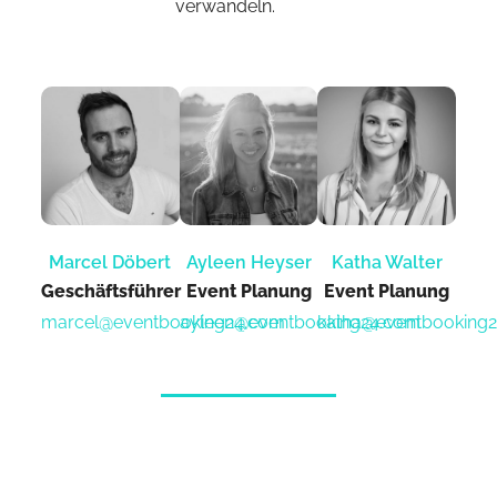
verwandeln.
Marcel Döbert
Ayleen Heyser
Katha Walter
Geschäftsführer
Event Planung​
Event Planung​
marcel@eventbooking24.com
ayleen@eventbooking24.com
katha@eventbooking