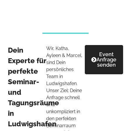
Wir, Katha,
Dein
Event
Ayleen & Marcel,
Experte für
Anfrage
sind Dein
senden
persönliches
perfekte
Team in
Seminar-
Ludwigshafen.
Unser Ziel: Deine
und
Anfrage schnell
Tagungsräume
und
unkompliziert in
in
den perfekten
Ludwigshafen
Seminarraum