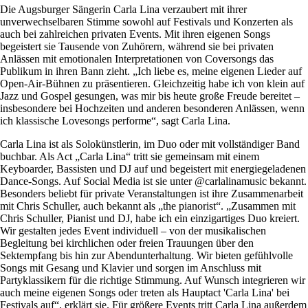
Die Augsburger Sängerin Carla Lina verzaubert mit ihrer
unverwechselbaren Stimme sowohl auf Festivals und Konzerten als
auch bei zahlreichen privaten Events. Mit ihren eigenen Songs
begeistert sie Tausende von Zuhörern, während sie bei privaten
Anlässen mit emotionalen Interpretationen von Coversongs das
Publikum in ihren Bann zieht. „Ich liebe es, meine eigenen Lieder auf
Open-Air-Bühnen zu präsentieren. Gleichzeitig habe ich von klein auf
Jazz und Gospel gesungen, was mir bis heute große Freude bereitet –
insbesondere bei Hochzeiten und anderen besonderen Anlässen, wenn
ich klassische Lovesongs performe“, sagt Carla Lina.
Carla Lina ist als Solokünstlerin, im Duo oder mit vollständiger Band
buchbar. Als Act „Carla Lina“ tritt sie gemeinsam mit einem
Keyboarder, Bassisten und DJ auf und begeistert mit energiegeladenen
Dance-Songs. Auf Social Media ist sie unter @carlalinamusic bekannt.
Besonders beliebt für private Veranstaltungen ist ihre Zusammenarbeit
mit Chris Schuller, auch bekannt als „the pianorist“. „Zusammen mit
Chris Schuller, Pianist und DJ, habe ich ein einzigartiges Duo kreiert.
Wir gestalten jedes Event individuell – von der musikalischen
Begleitung bei kirchlichen oder freien Trauungen über den
Sektempfang bis hin zur Abendunterhaltung. Wir bieten gefühlvolle
Songs mit Gesang und Klavier und sorgen im Anschluss mit
Partyklassikern für die richtige Stimmung. Auf Wunsch integrieren wir
auch meine eigenen Songs oder treten als Hauptact 'Carla Lina' bei
Festivals auf“, erklärt sie. Für größere Events tritt Carla Lina außerdem