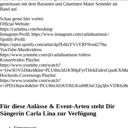
gemeinsam mit dem Bassisten und Gitarristen Matze Semmler als
Band auf.
Schau gerne hier vorbei:
Official Website:
https://carlalina.com/booking/
Instagram-Profil: https://www.instagram.com/carlalinamusic/
Spotify-Profil:
https://open.spotify.com/artist/4pIXdIxYVvYRF9vml279ia
YouTube-Musikvideos:
https://www.youtube.com/@carlalinamusic/videos
Konzertvideo Playlist:
https://www.youtube.com/watch?
v=OwSOVAHtkeI&list=PLUtbts3d1K90tpFytTHekEtdexGjusKX6&
Hochzeits-Coversongs Playlist:
https://www.youtube.com/watch?
v=rPDi18ujwds&list=PLUtbts3d1K93bLKmM83nCQq3jbvVDBfsJ&
Für diese Anlässe & Event-Arten steht Dir
Sängerin Carla Lina zur Verfügung
Firmenevent