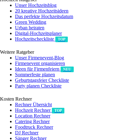
Unser Hochzeitsblog
20 kreative Hochzeitsideen
Das perfekte Hochzeitsdatum
Green Wedding
Urban heiraten
Digital-Hochzeitsplaner
Hochzeits­checkliste
TOP
Weitere Ratgeber
Unser Firmenevent-Blog
Firmenevent organisieren
Ideen für Firmenfeiern
NEU
Sommerfeste planen
Geburtstagsfeier Checkliste
Party planen Checkliste
Kosten Rechner
Rechner Übersicht
Hochzeit Rechner
TOP
Location Rechner
Catering Rechner
Foodtruck Rechner
DJ Rechner
Sänger Rechner