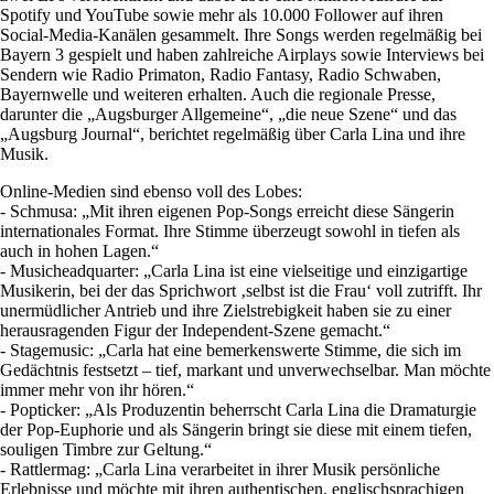
Spotify und YouTube sowie mehr als 10.000 Follower auf ihren
Social-Media-Kanälen gesammelt. Ihre Songs werden regelmäßig bei
Bayern 3 gespielt und haben zahlreiche Airplays sowie Interviews bei
Sendern wie Radio Primaton, Radio Fantasy, Radio Schwaben,
Bayernwelle und weiteren erhalten. Auch die regionale Presse,
darunter die „Augsburger Allgemeine“, „die neue Szene“ und das
„Augsburg Journal“, berichtet regelmäßig über Carla Lina und ihre
Musik.
Online-Medien sind ebenso voll des Lobes:
- Schmusa: „Mit ihren eigenen Pop-Songs erreicht diese Sängerin
internationales Format. Ihre Stimme überzeugt sowohl in tiefen als
auch in hohen Lagen.“
- Musicheadquarter: „Carla Lina ist eine vielseitige und einzigartige
Musikerin, bei der das Sprichwort ‚selbst ist die Frau‘ voll zutrifft. Ihr
unermüdlicher Antrieb und ihre Zielstrebigkeit haben sie zu einer
herausragenden Figur der Independent-Szene gemacht.“
- Stagemusic: „Carla hat eine bemerkenswerte Stimme, die sich im
Gedächtnis festsetzt – tief, markant und unverwechselbar. Man möchte
immer mehr von ihr hören.“
- Popticker: „Als Produzentin beherrscht Carla Lina die Dramaturgie
der Pop-Euphorie und als Sängerin bringt sie diese mit einem tiefen,
souligen Timbre zur Geltung.“
- Rattlermag: „Carla Lina verarbeitet in ihrer Musik persönliche
Erlebnisse und möchte mit ihren authentischen, englischsprachigen