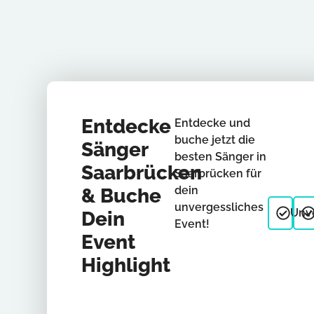
Entdecke
Entdecke und
buche jetzt die
Sänger
besten Sänger in
Saarbrücken
Saarbrücken für
dein
& Buche
unvergessliches
Unve
Dein
Event!
Event
Highlight