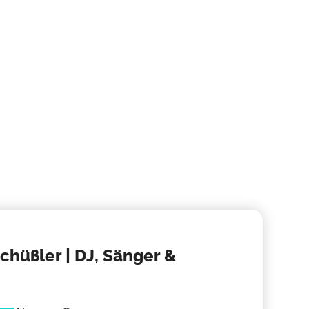
Sänge
Musikalis
Sänger b
chüßler | DJ, Sänger &