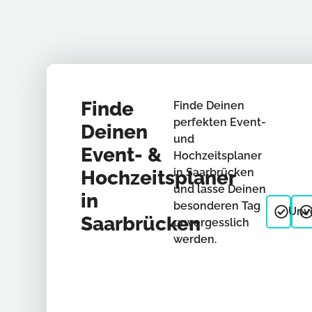
Finde
Finde Deinen
perfekten Event-
Deinen
und
Event- &
Hochzeitsplaner
in Saarbrücken
Hochzeitsplaner
und lasse Deinen
in
besonderen Tag
Unve
Saarbrücken
unvergesslich
werden.