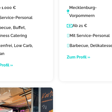
sine Catering
Truck mit Wild
 1.000 €
Mecklenburg-
Vorpommern
 Service-Personal
Ab 21 €
becue, Buffet,
iness Catering
Mit Service-Personal
enfrei, Low Carb,
Barbecue, Delikatess
an
Zum Profil »
rofil »