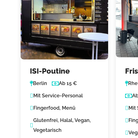
ISI-Poutine
Fri
Kar
Berlin
Ab 15 €
Rhe
dem
Mit Service-Personal
Ab
Fingerfood, Menü
Mit
Glutenfrei, Halal, Vegan,
Fin
Vegetarisch
Veg