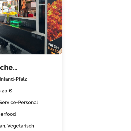
sche
toffelchips aus
inland-Pfalz
 Foodtruck
 20 €
 Service-Personal
gerfood
an, Vegetarisch