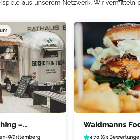
eispiele aus unserem Netzwerk. Wir vermitteln 
ium
hing –
Waidmanns Fo
gards Finest
– Catering & F
en-Württemberg
4.70 (63 Bewertunge