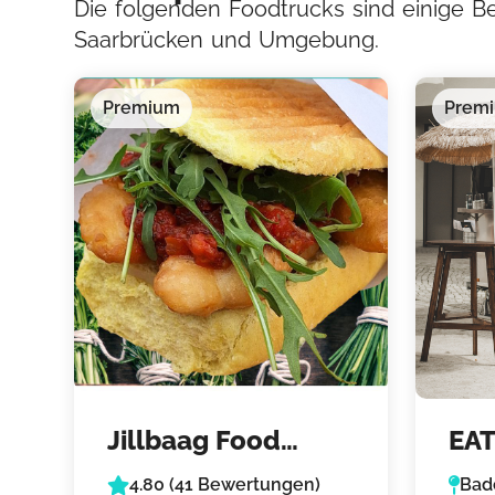
Die folgenden Foodtrucks sind einige B
Saarbrücken und Umgebung.
Premium
Prem
Jillbaag Food
EAT
Truck –
Mid
4.80 (41 Bewertungen)
Bad