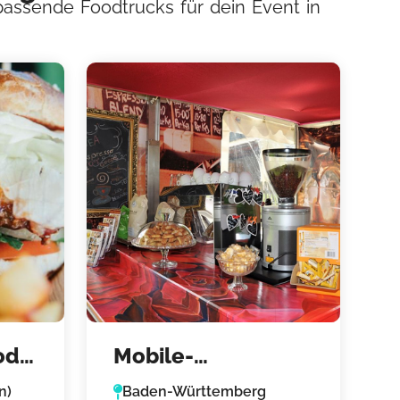
passende Foodtrucks für dein Event in
od
Mobile-
ood
Cafelounge.bar –
n)
Baden-Württemberg