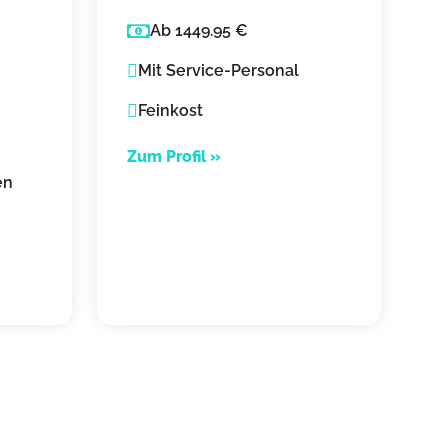
Mobile Kaffeebar
Ab 1449.95 €
für Events
Mit Service-Personal
Feinkost
Zum Profil »
en