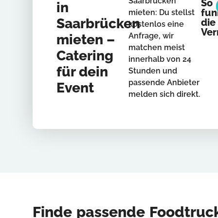
Saarbrücken
So
in
fun
mieten: Du stellst
Saarbrücken
die
kostenlos eine
Ver
Anfrage, wir
mieten –
matchen meist
Catering
innerhalb von 24
für dein
Stunden und
passende Anbieter
Event
melden sich direkt.
Finde passende Foodtruc