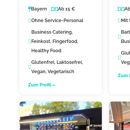
Streetfood
Cui
Bayern
Ab 15 €
Ab
Catering Nürnberg
Ohne Service-Personal
Mit
Business Catering,
Bar
Feinkost, Fingerfood,
Bus
Healthy Food
Glut
Glutenfrei, Laktosefrei,
Veg
Vegan, Vegetarisch
Zum P
Zum Profil »