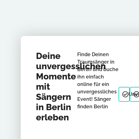
Deine
Finde Deinen
Traumsänger in
unvergesslichen
Berlin und buche
Momente
ihn einfach
online für ein
mit
unvergessliches
Unve
Sängern
Event! Sänger
in Berlin
finden Berlin
erleben