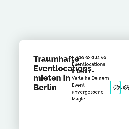
Traumhafte
Finde exklusive
Eventlocations
Eventlocations
in Berlin –
mieten in
Verleihe Deinem
Event
Berlin
Unve
unvergessene
Magie!