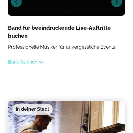
Band für beeindruckende Live-Auftritte
Li
buchen
Mus
Professionelle Musiker für unvergessliche Events
Ban
Band buchen >>
In deiner Stadt