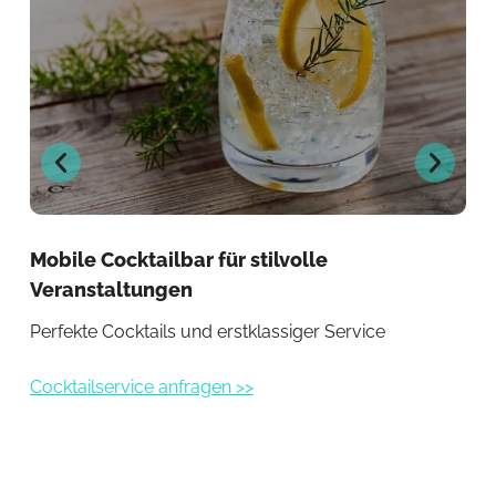
Mobile Cocktailbar für stilvolle
Get
Veranstaltungen
Küh
Perfekte Cocktails und erstklassiger Service
Get
Cocktailservice anfragen >>