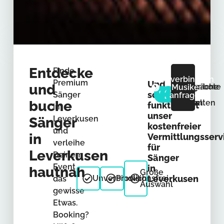
Entdecke
Finde
Unverbindlich
Premium
Und
und
Anfrage
Gespräche
Angebote
Musiker
so
Sänger
anfragen
buche
senden
führen
erhalten
funktioniert
in
unser
Leverkusen
Sänger
kostenfreier
und
in
Vermittlungsserv
verleihe
für
Leverkusen
Deinem
Sänger
Event
in
hautnah
Große
Unverbindlich
Provisionsfrei
Leverkusen
das
Auswahl
gewisse
Etwas.
Booking?