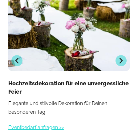
Hochzeitsdekoration für eine unvergessliche
Eve
Feier
Sti
Elegante und stilvolle Dekoration für Deinen
me
besonderen Tag
Eve
Eventbedarf anfragen >>