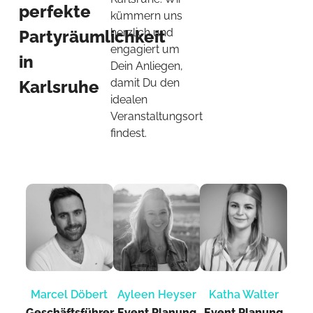
perfekte
kümmern uns
herzlich und
Partyräumlichkeit
engagiert um
in
Dein Anliegen,
damit Du den
Karlsruhe
idealen
Veranstaltungsort
findest.
Marcel Döbert
Ayleen Heyser
Katha Walter
Geschäftsführer
Event Planung​
Event Planung​