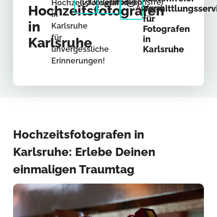
Unverbindlich
Provisionsfrei
Hochzeitsfotografen
Hochzeitsfotografen
Auswahl
Vermittlungsserv
in
für
in
Karlsruhe
Fotografen
für
in
Karlsruhe
Karlsruhe
unvergessliche
Erinnerungen!
Hochzeitsfotografen in
Karlsruhe: Erlebe Deinen
einmaligen Traumtag