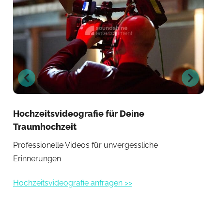
Hochzeitsvideografie für Deine
Hoc
Traumhochzeit
Ju
Professionelle Videos für unvergessliche
Ein
Erinnerungen
Hoc
Hochzeitsvideografie anfragen >>