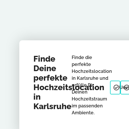
Finde
Finde die
perfekte
Deine
Hochzeitslocation
perfekte
in Karlsruhe und
erfülle Dir
Hochzeitslocation
Unve
Deinen
in
Hochzeitstraum
Karlsruhe
im passenden
Ambiente.