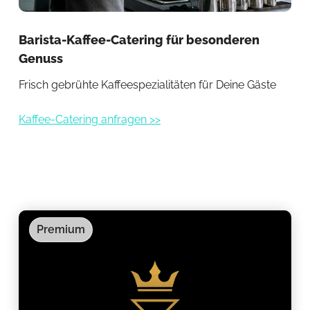
Barista-Kaffee-Catering für besonderen
Mo
Genuss
Fri
Frisch gebrühte Kaffeespezialitäten für Deine Gäste
Kaf
Kaffee-Catering anfragen >>
Premium