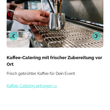
Kaffee-Catering mit frischer Zubereitung vor
Ba
Ort
Ge
Frisch gebrühter Kaffee für Dein Event
Fri
Kaffee-Catering anfragen >>
Kaf