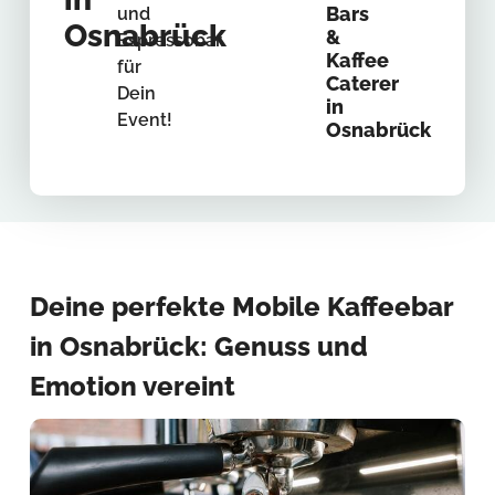
Bars
und
Osnabrück
&
Espressobar
Kaffee
für
Caterer
Dein
in
Event!
Osnabrück
Deine perfekte Mobile Kaffeebar
in Osnabrück: Genuss und
Emotion vereint