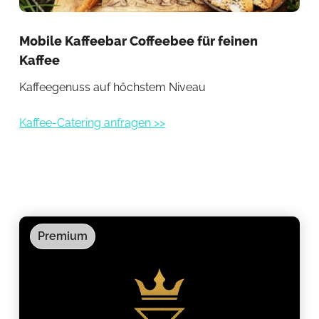
Mobile Kaffeebar Coffeebee für feinen
Kaf
Kaffee
Sp
Kaffeegenuss auf höchstem Niveau
Esp
Kaffee-Catering anfragen >>
Kaf
Premium