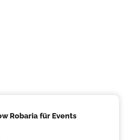
Feuer
Faszinie
Entertai
w Robaria für Events