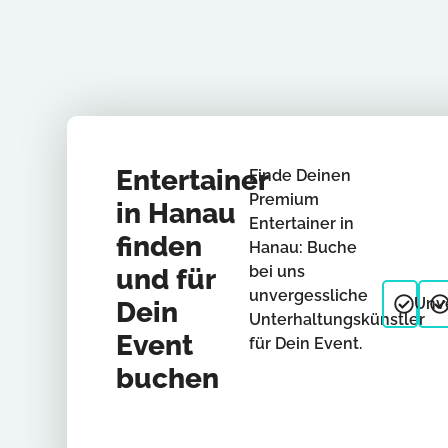
Entertainer
Finde Deinen
Premium
in Hanau
Entertainer in
finden
Hanau: Buche
bei uns
und für
unvergessliche
Unve
Dein
Unterhaltungskünstler
Event
für Dein Event.
buchen