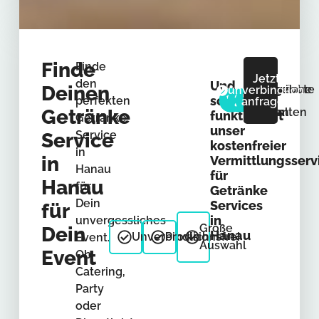
Finde
Finde
Jetzt
den
Und
Deinen
Anfrage
Gespräche
Angebote
unverbindlich
so
perfekten
anfragen
Getränke
senden
führen
erhalten
funktioniert
Getränke
unser
Service
Service
kostenfreier
in
in
Vermittlungsserv
Hanau
für
Hanau
für
Getränke
Dein
Services
für
in
unvergessliches
Große
Dein
Hanau
Unverbindlich
Provisionsfrei
Event.
Auswahl
Event
Ob
Catering,
Party
oder