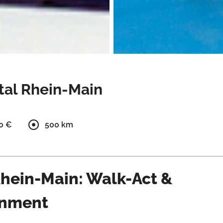
ital Rhein-Main
00 €
500 km
 Rhein-Main: Walk-Act &
inment