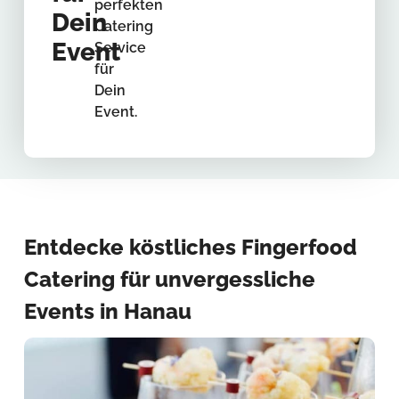
perfekten
Dein
Catering
Event
Service
für
Dein
Event.
Entdecke köstliches Fingerfood
Catering für unvergessliche
Events in Hanau