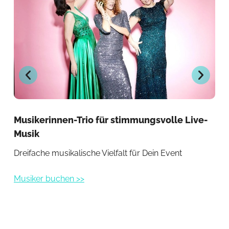
Musikerinnen-Trio für stimmungsvolle Live-
Mu
Musik
Mus
Dreifache musikalische Vielfalt für Dein Event
Anl
Musiker buchen >>
Mus