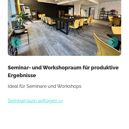
Seminar- und Workshopraum für produktive
Se
Ergebnisse
un
Ideal für Seminare und Workshops
Per
Seminarraum anfragen >>
Sem