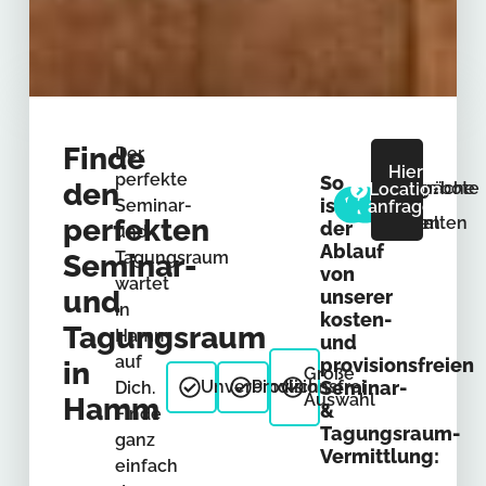
Finde
Der
Hier
perfekte
So
den
Anfrage
Gespräche
Angebote
Location
ist
Seminar-
anfragen
perfekten
senden
führen
erhalten
der
und
Ablauf
Tagungsraum
Seminar-
von
wartet
und
unserer
in
kosten-
Tagungsraum
Hamm
und
auf
provisionsfreien
in
Große
Unverbindlich
Provisionsfrei
Seminar-
Dich.
Auswahl
Hamm
&
Finde
Tagungsraum-
ganz
Vermittlung:
einfach