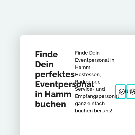
Finde
Finde Dein
Eventpersonal in
Dein
Hamm:
perfektes
Hostessen,
Barkeeper,
Eventpersonal
Service- und
Unve
in Hamm
Empfangspersonal
buchen
ganz einfach
buchen bei uns!