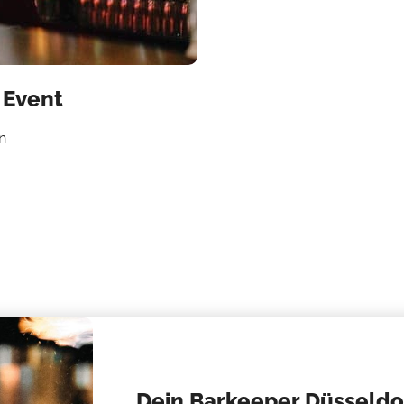
 Event
n
Dein Barkeeper Düsseldor