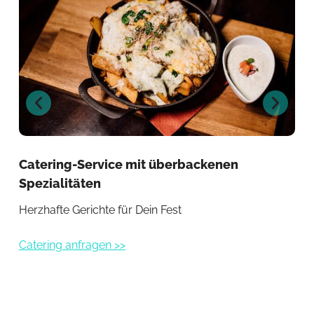
Catering-Service mit überbackenen
Cat
Spezialitäten
or
Herzhafte Gerichte für Dein Fest
Exo
Catering anfragen >>
Cat