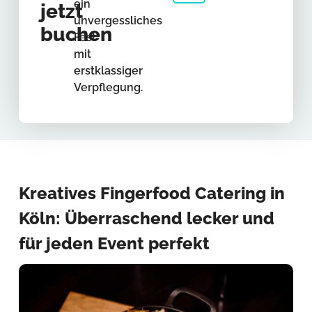
ein
jetzt
unvergessliches
buchen
Fest
mit
erstklassiger
Verpflegung.
Kreatives Fingerfood Catering in
Köln: Überraschend lecker und
für jeden Event perfekt