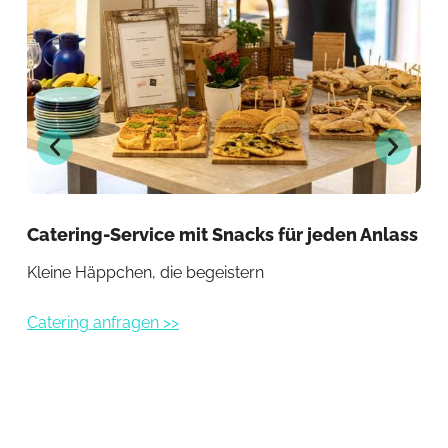
Catering-Service mit Snacks für jeden Anlass
Cat
Gä
Kleine Häppchen, die begeistern
Bel
Catering anfragen >>
Cat