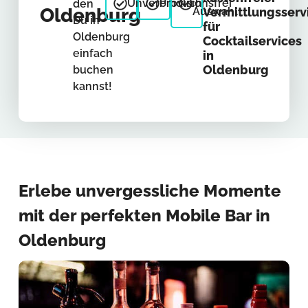
Unverbindlich
Provisionsfrei
den
Oldenburg
Auswahl
Vermittlungsserv
Du in
für
Oldenburg
Cocktailservices
einfach
in
Oldenburg
buchen
kannst!
Erlebe unvergessliche Momente
mit der perfekten Mobile Bar in
Oldenburg