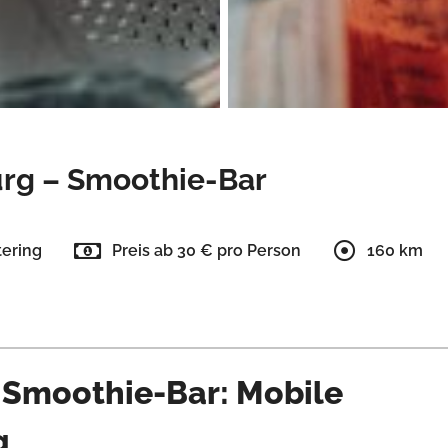
rg – Smoothie-Bar
tering
Preis ab 30 € pro Person
160 km
 Smoothie-Bar: Mobile
g