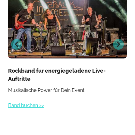
Rockband für energiegeladene Live-
Sän
Auftritte
Sti
Musikalische Power für Dein Event
Ban
Band buchen >>