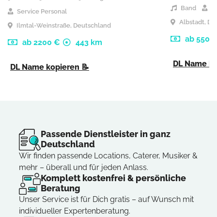
Band
Se
Service Personal
Albstadt, De
Ilmtal-Weinstraße, Deutschland
ab 5500
ab 2200 €
443 km
DL Name ko
DL Name kopieren 📝
Passende Dienstleister in ganz
Deutschland
Wir finden passende Locations, Caterer, Musiker &
mehr – überall und für jeden Anlass.
Komplett kostenfrei & persönliche
Beratung
Unser Service ist für Dich gratis – auf Wunsch mit
individueller Expertenberatung.