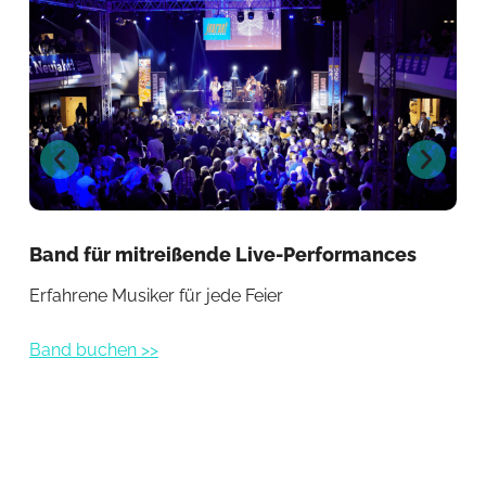
Band für mitreißende Live-Performances
Po
Erfahrene Musiker für jede Feier
Hit
Band buchen >>
Ban