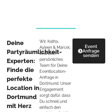
Wir, Katha,
Deine
Event
Ayleen & Marcel,
Partyräumlichkeit-
Anfrage
sind Dein
senden
persönliches
Experten:
Team für Deine
Finde die
Eventlocation-
Anfrage in
perfekte
Dortmund. Unser
Location in
Engagement
sorgt dafür, dass
Dortmund
Du schnell und
mit Herz
einfach den