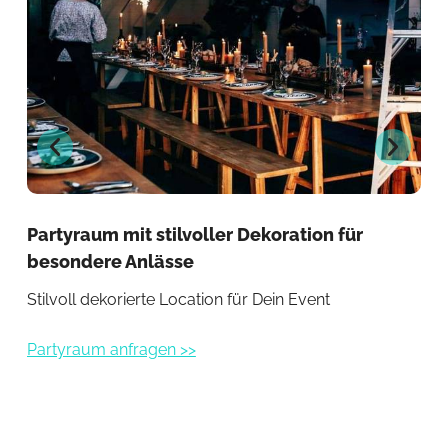
Partyraum mit stilvoller Dekoration für
Exk
besondere Anlässe
At
Stilvoll dekorierte Location für Dein Event
Ein
Partyraum anfragen >>
Par