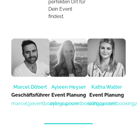
perfekten Ort für
Dein Event
findest.
Marcel Döbert
Ayleen Heyser
Katha Walter
Geschäftsführer
Event Planung​
Event Planung​
marcel@eventbooking24.com
ayleen@eventbooking24.com
katha@eventbooking