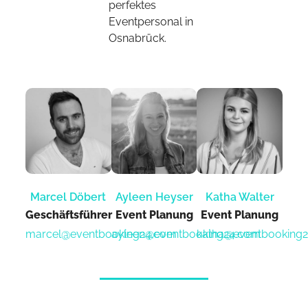
perfektes
Eventpersonal in
Osnabrück.
Marcel Döbert
Ayleen Heyser
Katha Walter
Geschäftsführer
Event Planung​
Event Planung​
marcel@eventbooking24.com
ayleen@eventbooking24.com
katha@eventbooking