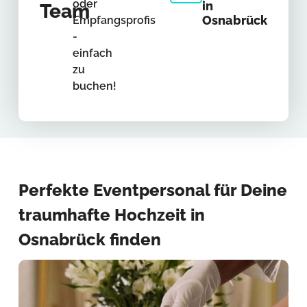
oder
in
Team
Osnabrück
Empfangsprofis
-
einfach
zu
buchen!
Perfekte Eventpersonal für Deine
traumhafte Hochzeit in
Osnabrück finden