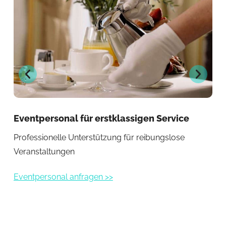
Eventpersonal für erstklassigen Service
Ba
Co
Professionelle Unterstützung für reibungslose
Erf
Veranstaltungen
Eve
Eventpersonal anfragen >>