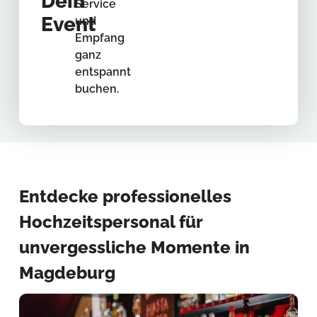
Dein
Service
Event
und
Empfang
ganz
entspannt
buchen.
Entdecke professionelles
Hochzeitspersonal für
unvergessliche Momente in
Magdeburg