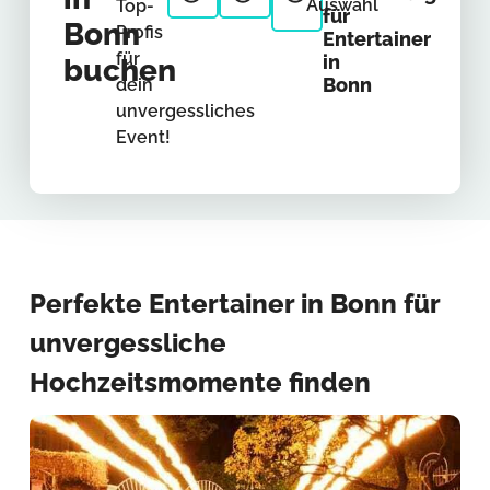
Auswahl
Top-
für
Bonn
Profis
Entertainer
für
in
buchen
Bonn
dein
unvergessliches
Event!
Perfekte Entertainer in Bonn für
unvergessliche
Hochzeitsmomente finden