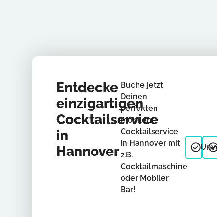
Entdecke
Buche jetzt
Deinen
einzigartigen
perfekten
Cocktailservice
mobilen
Cocktailservice
in
in Hannover mit
Unve
Hannover
z.B.
Cocktailmaschine
oder Mobiler
Bar!