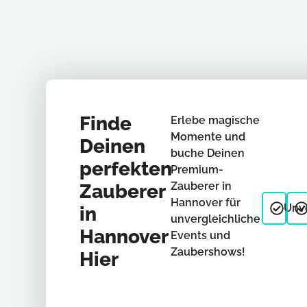
Finde
Erlebe magische
Momente und
Deinen
buche Deinen
perfekten
Premium-
Zauberer in
Zauberer
Hannover für
Unve
in
unvergleichliche
Hannover
Events und
Zaubershows!
Hier