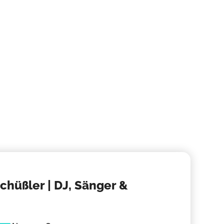
Rockb
Musikali
Band bu
chüßler | DJ, Sänger &